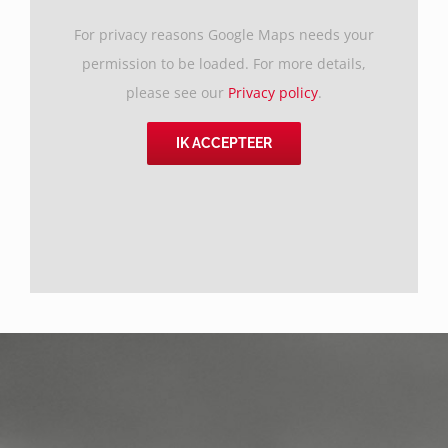
For privacy reasons Google Maps needs your
permission to be loaded. For more details,
please see our
Privacy policy
.
IK ACCEPTEER