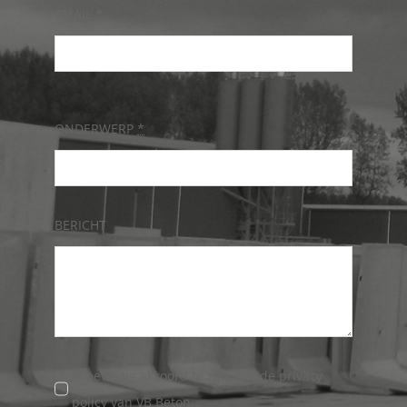
EMAIL
*
ONDERWERP
*
BERICHT
Ik bevestig akkoord te zijn met de privacy
policy van VB Beton.