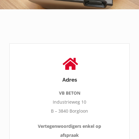
Over VB
Contact
Login
WooCommerce Cart
Adres
VB BETON
Industrieweg 10
B – 3840 Borgloon
Vertegenwoordigers enkel op
afspraak