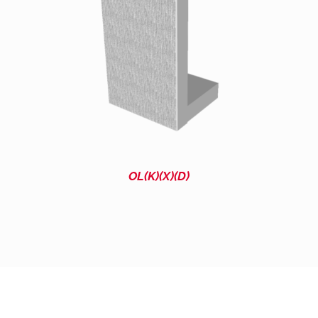
OL(K)(X)(D)