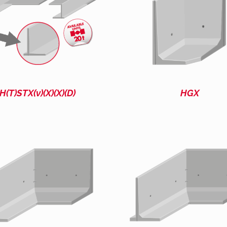
H(T)STX(v)(X)(X)(D)
HGX