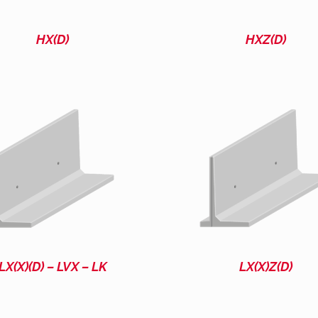
HX(D)
HXZ(D)
LX(X)(D) – LVX – LK
LX(X)Z(D)