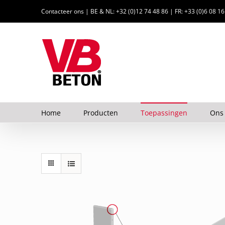
Ga
Contacteer ons | BE & NL: +32 (0)12 74 48 86 | FR: +33 (0)6 08 1
naar
inhoud
Home
Producten
Toepassingen
Ons