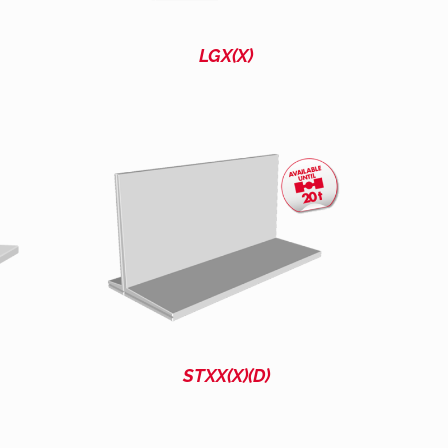
LGX(X)
STXX(X)(D)