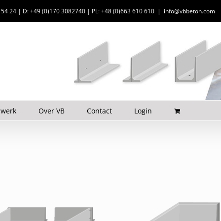
6 54 24 | D: +49 (0)170 3082740 | PL: +48 (0)663 610 610
|
info@vbbeton.com
 werk
Over VB
Contact
Login