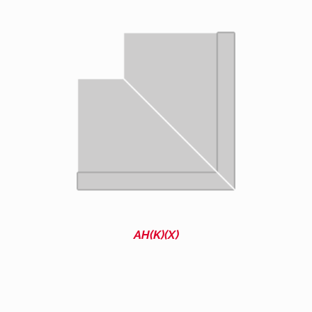
AH(K)(X)