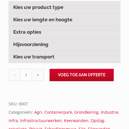
Kies uw product type
Kies uw lengte en hoogte
Extra opties
Hijsvoorziening
Kies uw transport
VOEG TOE AAN OFFERTE
TX(X)
aantal
SKU:
0007
Categorieën:
Agri
,
Containerpark
,
Grondkering
,
Industrie
,
Infra
,
Infrastructuurwerken
,
Keerwanden
,
Opslag-
recyclage
,
Privaat
,
Scheidingsmuur
,
Silo
,
Silowanden