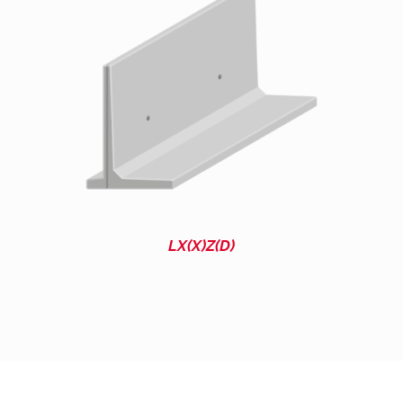
LX(X)Z(D)