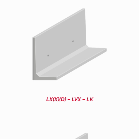
LX(X)(D) – LVX – LK