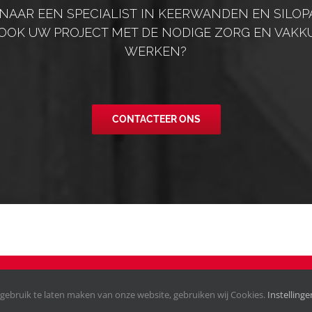
 NAAR EEN SPECIALIST IN KEERWANDEN EN SILOP
OOK UW PROJECT MET DE NODIGE ZORG EN VAKKU
WERKEN?
CONTACTEER ONS
y
|
Privacy Settings
|Designed by
RB DESIGN
gebruik te laten maken van onze website, gebruiken wij Cookies.
Instelling