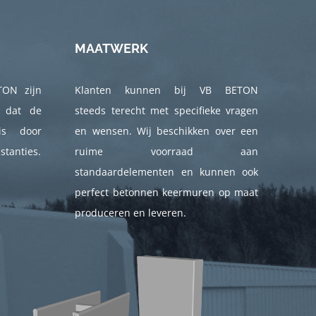
MAATWERK
TON zijn
Klanten kunnen bij VB BETON
t dat de
steeds terecht met specifieke vragen
is door
en wensen. Wij beschikken over een
stanties.
ruime voorraad aan
standaardelementen en kunnen ook
perfect betonnen keermuren op maat
produceren en leveren.