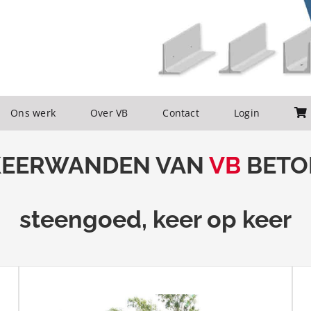
Ons werk
Over VB
Contact
Login
ldoorvoer
Terrasbouw
KEERWANDEN VAN
VB
BETO
ag-recyclage
Oeverversterking
steengoed, keer op keer
eerterreinen
Omheining
astructuurwerken
Scheidingsmuur
ens
Tribune
laadkaai
Waterdoorvoer