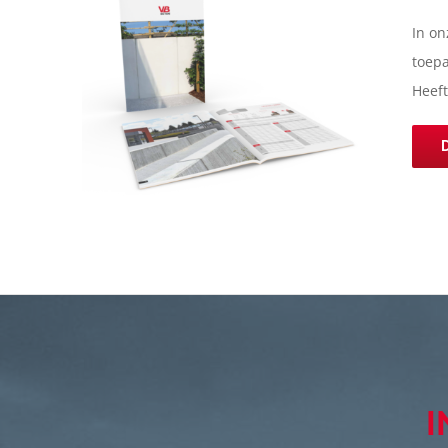
In on
toep
Heeft
I