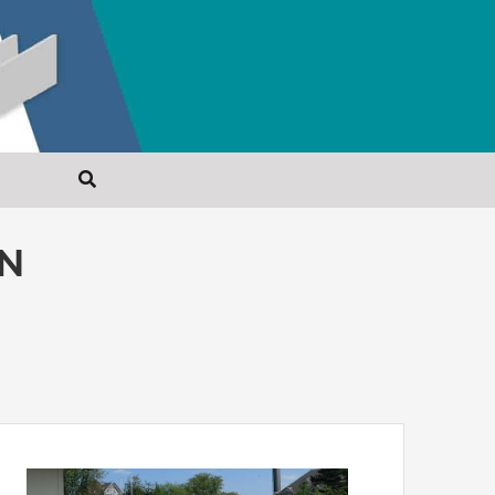
Veiligheidskuip
N
Veiligheidsafsluitingen
Verloren bekisting
Windscherm
Zitbank
Zwembad