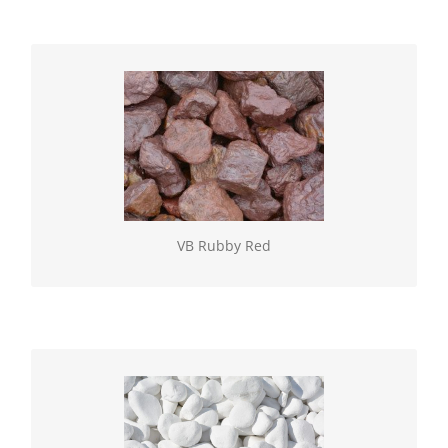
VB Rubby Red
Geselecteerde natuurlijke gesteenten, verkrijgbaar
los of in BigBag. Vulling gebroken (60/100)
VB Rubby Red
VB Snow White Rond