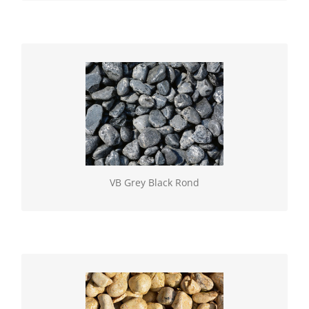
VB Grey Black Rond
Geselecteerde natuurlijke gesteenten, verkrijgbaar
los of in BigBag. Vulling rond (60/100)
VB Grey Black Rond