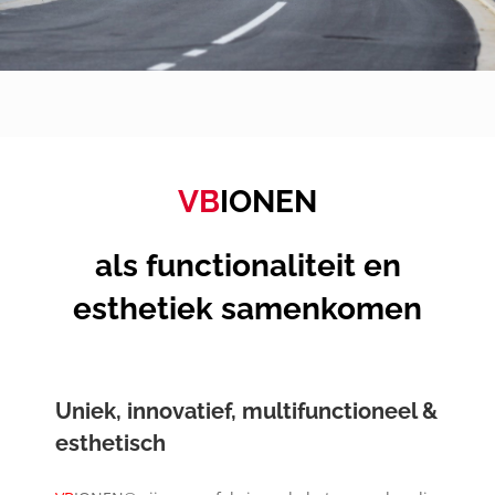
Over VB
Contact
Login
VB
IONEN
WooCommerce Cart
als functionaliteit en
esthetiek samenkomen
Uniek, innovatief, multifunctioneel &
esthetisch