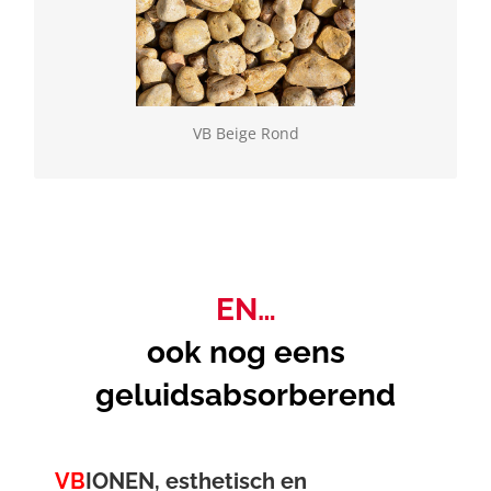
VB Beige Rond
Geselecteerde natuurlijke gesteenten, verkrijgbaar
los of in BigBag. Vulling rond (60/100)
VB Beige Rond
EN…
ook nog eens
geluidsabsorberend
VB
IONEN, esthetisch en