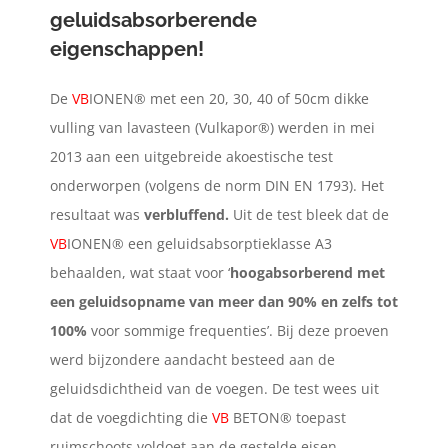
geluidsabsorberende
eigenschappen!
De
VB
IONEN® met een 20, 30, 40 of 50cm dikke
vulling van lavasteen (Vulkapor®) werden in mei
2013 aan een uitgebreide akoestische test
onderworpen (volgens de norm DIN EN 1793). Het
resultaat was
verbluffend.
Uit de test bleek dat de
VB
IONEN® een geluidsabsorptieklasse A3
behaalden, wat staat voor ‘
hoogabsorberend met
een geluidsopname van meer dan 90% en zelfs tot
100%
voor sommige frequenties’. Bij deze proeven
werd bijzondere aandacht besteed aan de
geluidsdichtheid van de voegen. De test wees uit
dat de voegdichting die
VB
BETON® toepast
ruimschoots voldoet aan de gestelde eisen.