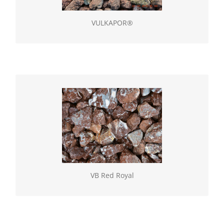
VULKAPOR®
VB Red Royal
Geselecteerde natuurlijke gesteenten, verkrijgbaar
los of in BigBag. Vulling gebroken (60/100)
VB Red Royal