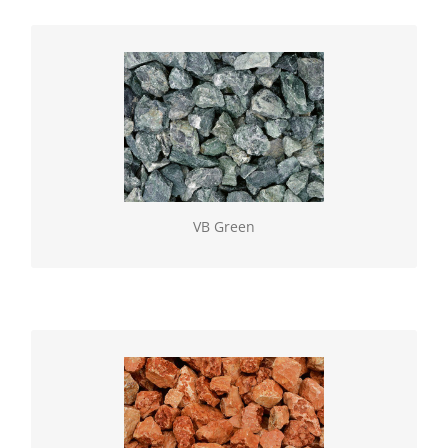
VB Green
Geselecteerde natuurlijke gesteenten, verkrijgbaar
los of in BigBag. Vulling gebroken (60/100)
VB Green
VB Rosso