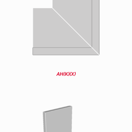
AH(K)(X)