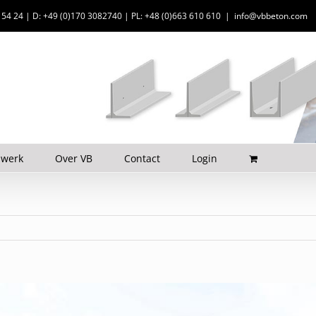
6 54 24 | D: +49 (0)170 3082740 | PL: +48 (0)663 610 610
|
info@vbbeton.com
 werk
Over VB
Contact
Login