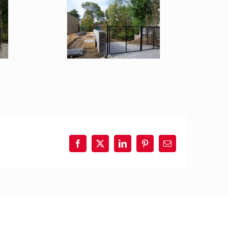
Facebook
X
LinkedIn
Pinterest
E-
mail