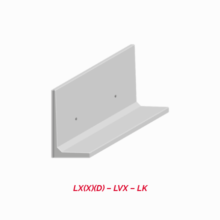
LX(X)(D) – LVX – LK