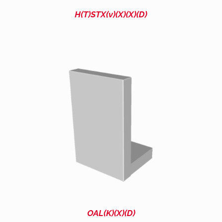
H(T)STX(v)(X)(X)(D)
OAL(K)(X)(D)