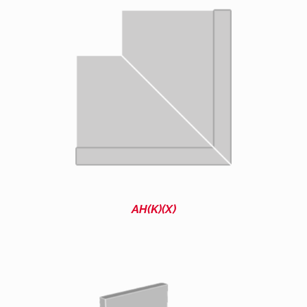
AH(K)(X)