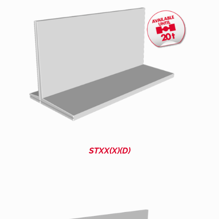
STXX(X)(D)