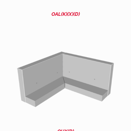
OAL(K)(X)(D)