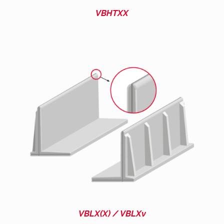
VBHTXX
VBLX(X) / VBLXv