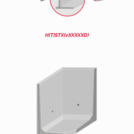
H(T)STX(v)(X)(X)(D)