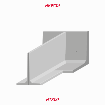
HKW(D)
HTX(X)