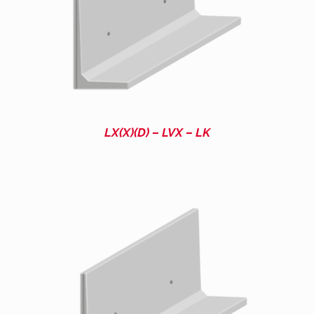
LX(X)(D) – LVX – LK