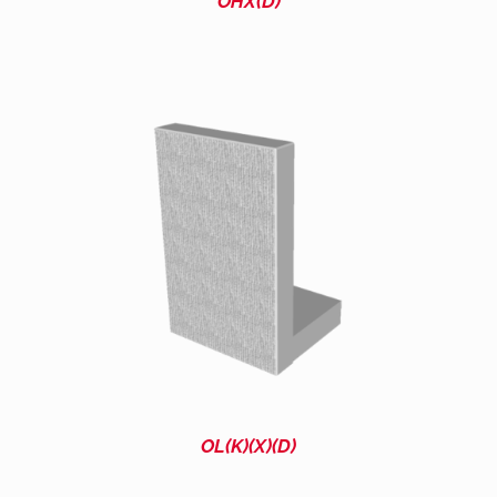
OHX(D)
OL(K)(X)(D)